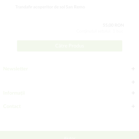
Trandafir acoperitor de sol San Remo
55,00 RON
Conţinutul setului: 1 buc
Către Produs
Newsletter
Informații
Contact
Ajutor