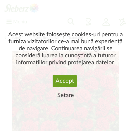
Meniu
Acest website folosește cookies-uri pentru a
Înapoi
|
Plante decorative
Trandafiri
Altele
furniza vizitatorilor ce-a mai bună experiență
de navigare. Continuarea navigării se
consideră luarea la cunoștință a tuturor
informațiilor privind protejarea datelor.
Accept
Setare