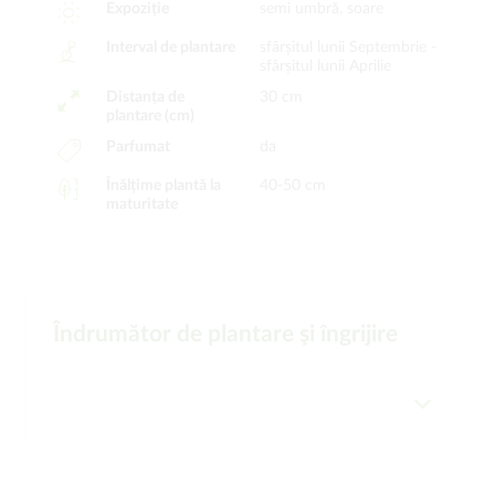
Expoziție
semi umbră, soare
Interval de plantare
sfârșitul lunii Septembrie -
sfârșitul lunii Aprilie
Distanța de
30 cm
plantare (cm)
Parfumat
da
Înălțime plantă la
40-50 cm
maturitate
Îndrumător de plantare şi îngrijire