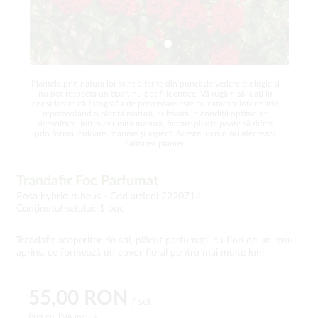
Plantele prin natura lor sunt diferite din punct de vedere biologic și
nu pot respecta un tipar, nu pot fi identice. Vă rugăm să luați în
considerare că fotografia de prezentare este cu caracter informativ,
reprezentând o plantă matură, cultivată în condiții optime de
dezvoltare. Într-o anumită măsură, fiecare plantă poate să difere
prin formă, culoare, mărime și aspect. Aceste lucruri nu afectează
calitatea plantei.
Trandafir Foc Parfumat
Rosa hybrid rubeus -
Cod articol 2220714
Conţinutul setului: 1 buc
Trandafir acoperitor de sol, plăcut parfumați, cu flori de un roșu
aprins, ce formează un covor floral pentru mai multe luni.
55,00 RON
/ set
Preț cu TVA inclus