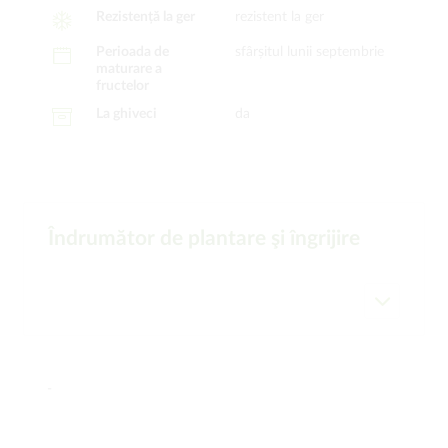
Rezistență la ger
rezistent la ger
Perioada de
sfârșitul lunii septembrie
maturare a
fructelor
La ghiveci
da
Îndrumător de plantare şi îngrijire
-