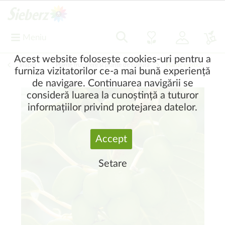
Meniu
Acest website folosește cookies-uri pentru a
Înapoi
|
Plante fructifere și plante de cultură
Plante exotice
furniza vizitatorilor ce-a mai bună experiență
de navigare. Continuarea navigării se
consideră luarea la cunoștință a tuturor
informațiilor privind protejarea datelor.
Accept
Setare