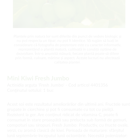
Plantele prin natura lor sunt diferite din punct de vedere biologic și
nu pot respecta un tipar, nu pot fi identice. Vă rugăm să luați în
considerare că fotografia de prezentare este cu caracter informativ,
reprezentând o plantă matură, cultivată în condiții optime de
dezvoltare. Într-o anumită măsură, fiecare plantă poate să difere
prin formă, culoare, mărime și aspect. Aceste lucruri nu afectează
calitatea plantei.
Mini Kiwi Fresh Jumbo
Actinidia arguta 'Fresh Jumbo' -
Cod articol 4401356
Conţinutul setului: 1 buc
Acest soi este rezultatul ameliorărilor din ultimii ani. Fructele sunt
grupate în ciorchine şi pot fi consumate cu tot cu pieliţă.
Rezistent la ger. Are conţinut ridicat de vitamina C, poate fi
consumat în stare proaspătă sau prelucta sub formă de gemuri,
compoturi sau siropuri. Fresh Jumbo: Productiv, cu fructe ovale,
verzi, cu aromă clasică de kiwi. Perioada de maturare: sfârşitul
lunii septembrie-începutul lunii octombrie. Necesită polenizator: