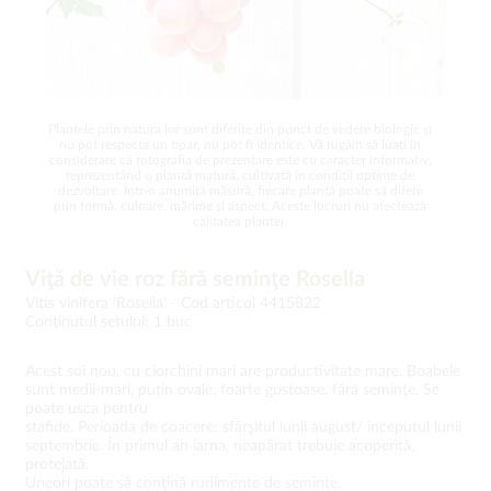
Plantele prin natura lor sunt diferite din punct de vedere biologic și
nu pot respecta un tipar, nu pot fi identice. Vă rugăm să luați în
considerare că fotografia de prezentare este cu caracter informativ,
reprezentând o plantă matură, cultivată în condiții optime de
dezvoltare. Într-o anumită măsură, fiecare plantă poate să difere
prin formă, culoare, mărime și aspect. Aceste lucruri nu afectează
calitatea plantei.
Viţă de vie roz fără seminţe Rosella
Vitis vinifera 'Rosella' -
Cod articol 4415822
Conţinutul setului: 1 buc
Acest soi nou, cu ciorchini mari are productivitate mare. Boabele
sunt medii-mari, puţin ovale, foarte gustoase, fără seminţe. Se
poate usca pentru
stafide. Perioada de coacere: sfârşitul lunii august/ începutul lunii
septembrie. În primul an iarna, neapărat trebuie acoperită,
protejată.
Uneori poate să conţină rudimente de seminţe.