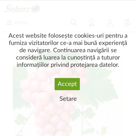
Meniu
Acest website folosește cookies-uri pentru a
Înapoi
|
Plante fructifere și plante de cultură
Viţă de vie
furniza vizitatorilor ce-a mai bună experiență
de navigare. Continuarea navigării se
consideră luarea la cunoștință a tuturor
informațiilor privind protejarea datelor.
Accept
Setare