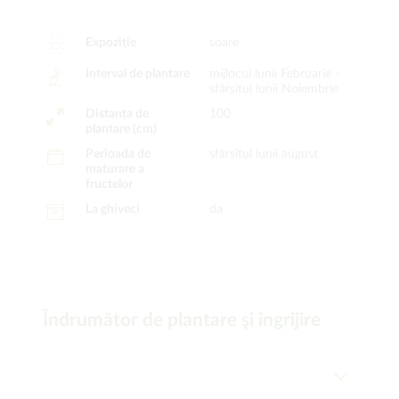
Expoziție
soare
Interval de plantare
mijlocul lunii Februarie -
sfârșitul lunii Noiembrie
Distanța de
100
plantare (cm)
Perioada de
sfârșitul lunii august
maturare a
fructelor
La ghiveci
da
Îndrumător de plantare şi îngrijire