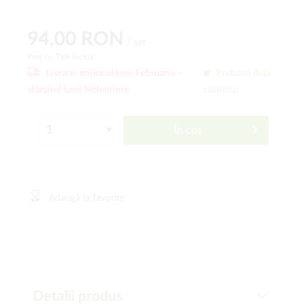
94,00 RON
/ set
Preț cu TVA inclus
Livrare:
mijlocul lunii Februarie -
Preluăm deja
sfârșitul lunii Noiembrie
comenzi
În coș
Adaugă la favorite
Detalii produs