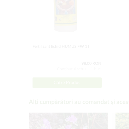
Fertilizant lichid HUMUS FW 1 l
98,00 RON
Conţinutul setului: 1 buc
Către Produs
Alți cumpărători au comandat și aces