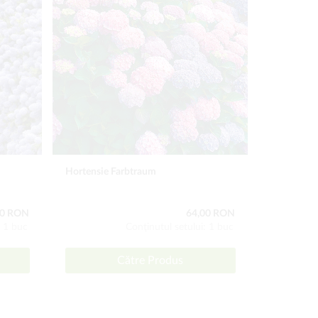
Hortensie Farbtraum
Pământ Bun
rhododend
00 RON
64,00 RON
: 1 buc
Conţinutul setului: 1 buc
Către Produs