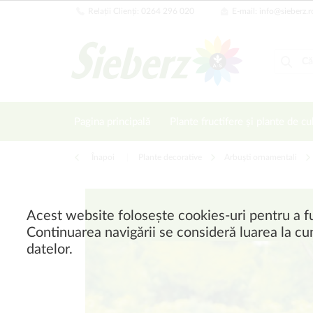
Relații Clienți: 0264 296 020
E-mail: info@sieberz.r
Pagina principală
Plante fructifere și plante de cu
Înapoi
|
Plante decorative
Arbuşti ornamentali
Acest website folosește cookies-uri pentru a fu
Continuarea navigării se consideră luarea la cun
datelor.