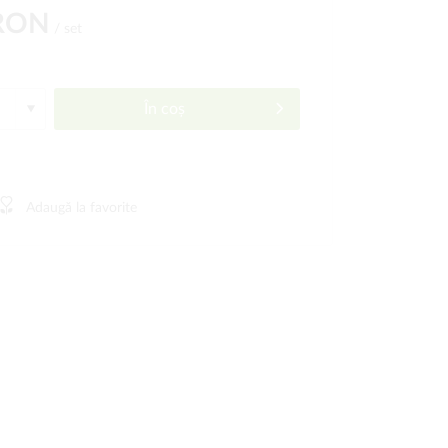
 RON
/ set
În coș
Adaugă la favorite