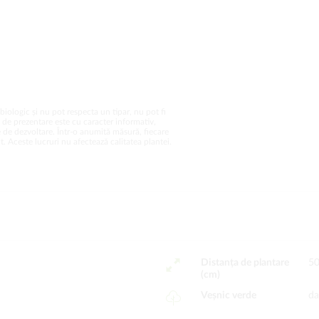
biologic și nu pot respecta un tipar, nu pot fi
a de prezentare este cu caracter informativ,
 de dezvoltare. Într-o anumită măsură, fiecare
. Aceste lucruri nu afectează calitatea plantei.
Distanța de plantare
5
(cm)
Veșnic verde
da