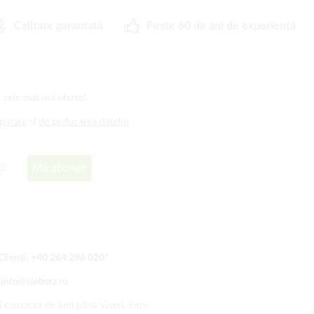
Calitate garantată
Peste 60 de ani de experiență
 cele mai noi oferte!
mpărare
și
de prelucarea datelor
Mă abonez
Clienți:
+40 264 296 020
*
:
info@sieberz.ro
 contacta de luni până vineri, între