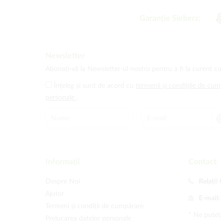
Garanție Sieberz:
Newsletter
Abonați-vă la Newsletter-ul nostru pentru a fi la curent cu
Înțeleg și sunt de acord cu
termenii și condițiile de cu
personale
.
Informații
Contact
Despre Noi
Relații 
Ajutor
E-mail
Termeni și condiții de cumpărare
* Ne puteți
Prelucarea datelor personale