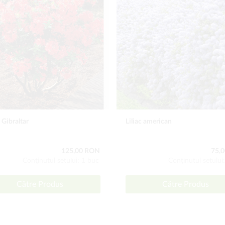
 Gibraltar
Liliac american
125,00 RON
75,
Conţinutul setului: 1 buc
Conţinutul setului
Către Produs
Către Produs