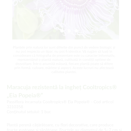
Plantele prin natura lor sunt diferite din punct de vedere biologic și
nu pot respecta un tipar, nu pot fi identice. Vă rugăm să luați în
considerare că fotografia de prezentare este cu caracter informativ,
reprezentând o plantă matură, cultivată în condiții optime de
dezvoltare. Într-o anumită măsură, fiecare plantă poate să difere
prin formă, culoare, mărime și aspect. Aceste lucruri nu afectează
calitatea plantei.
Maracuja rezistentă la îngheț Cooltropics®
„Eia Popeia®”
Passiflora incarnata Cooltropics® Eia Popeia® -
Cod articol
3310358
Conţinutul setului: 1 buc
Plantă perenă cățărătoare, cu flori decorative, care produce
fructe gustoase și sănătoase. Fructele au diametrul de 5–7 cm și