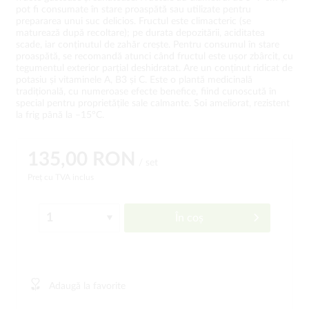
pot fi consumate în stare proaspătă sau utilizate pentru
prepararea unui suc delicios. Fructul este climacteric (se
maturează după recoltare); pe durata depozitării, aciditatea
scade, iar conținutul de zahăr crește. Pentru consumul în stare
proaspătă, se recomandă atunci când fructul este ușor zbârcit, cu
tegumentul exterior parțial deshidratat. Are un conținut ridicat de
potasiu și vitaminele A, B3 și C. Este o plantă medicinală
tradițională, cu numeroase efecte benefice, fiind cunoscută în
special pentru proprietățile sale calmante. Soi ameliorat, rezistent
la frig până la –15°C.
135,00 RON
/ set
Preț cu TVA inclus
În coș
Adaugă la favorite