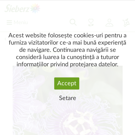
Meniu
Acest website folosește cookies-uri pentru a
Înapoi
|
Plante decorative
Arbuşti ornamentali
furniza vizitatorilor ce-a mai bună experiență
de navigare. Continuarea navigării se
Plante căţărătoare
consideră luarea la cunoștință a tuturor
informațiilor privind protejarea datelor.
Accept
Setare