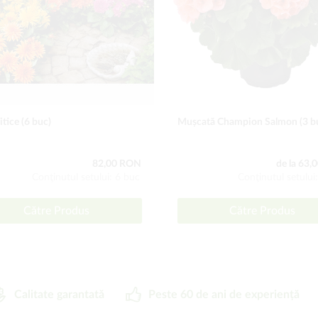
itice (6 buc)
Mușcată Champion Salmon (3 b
82,00 RON
de la 63
Conţinutul setului: 6 buc
Conţinutul setului
Către Produs
Către Produs
Calitate garantată
Peste 60 de ani de experiență