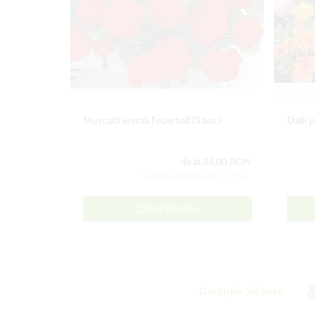
Muşcată erectă Feuerball (3 buc)
Dalii p
de la 35,00 RON
Conţinutul setului: 3 buc
Către Produs
Garanție Sieberz: