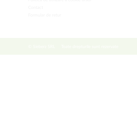
Politica de utilizare a cookie-urilor
Contact
Formular de retur
© Sieberz SRL
Toate drepturile sunt rezervate