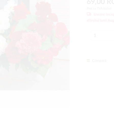
69,00 
Preț cu TVA inclus
Livrare:
încep
sfârșitul lunii Au
Compară