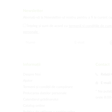
Newsletter
Abonați-vă la Newsletter-ul nostru pentru a fi la curent cu
Înțeleg și sunt de acord cu
termenii și condițiile de cu
personale
.
Informații
Contact
Despre Noi
Relații 
Ajutor
E-mail
Termeni și condiții de cumpărare
* Ne puteți
Prelucarea datelor personale
orele 8:00
Calendarul grădinarului
Catalog online