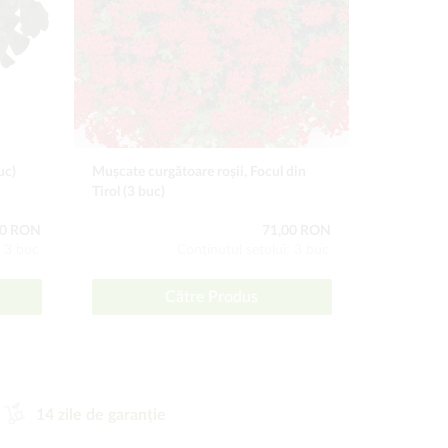
uc)
Mușcate curgătoare roșii, Focul din
Mușcate Tr
Tirol (3 buc)
buc)
,00 RON
71,00 RON
: 3 buc
Conţinutul setului: 3 buc
Către Produs
14 zile de garanție