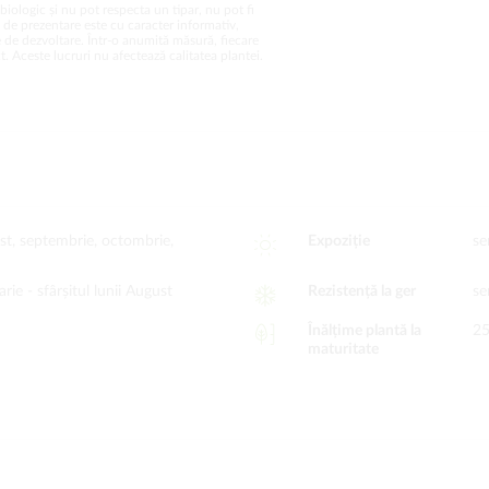
biologic și nu pot respecta un tipar, nu pot fi
a de prezentare este cu caracter informativ,
 de dezvoltare. Într-o anumită măsură, fiecare
. Aceste lucruri nu afectează calitatea plantei.
gust, septembrie, octombrie,
Expoziție
se
arie -
sfârșitul lunii August
Rezistență la ger
se
Înălțime plantă la
2
maturitate