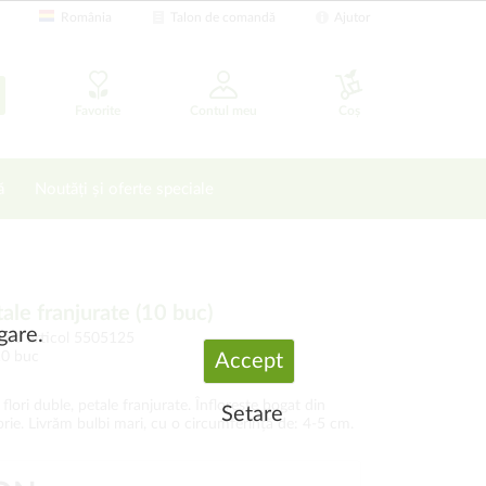
România
Talon de comandă
Ajutor
Favorite
Contul meu
Coș
ă
Noutăți și oferte speciale
ale franjurate (10 buc)
gare.
Cod articol 5505125
10 buc
Accept
flori duble, petale franjurate. Înfloreşte bogat din
Setare
rie. Livrăm bulbi mari, cu o circumferință de: 4-5 cm.