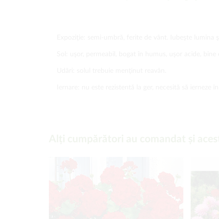
Expoziţie: semi-umbră, ferite de vânt. Iubeşte lumina şi 
Sol: uşor, permeabil, bogat în humus, uşor acide, bine 
Udări: solul trebuie menţinut reavăn.
Iernare: nu este rezistentă la ger, necesită să ierneze 
Alți cumpărători au comandat și aces