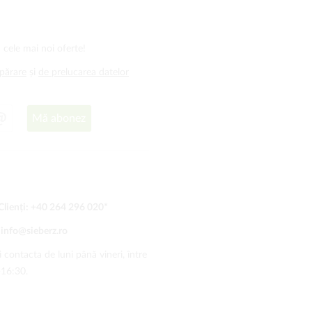
 cele mai noi oferte!
mpărare
și
de prelucarea datelor
Mă abonez
Clienți:
+40 264 296 020
*
:
info@sieberz.ro
 contacta de luni până vineri, între
-16:30.