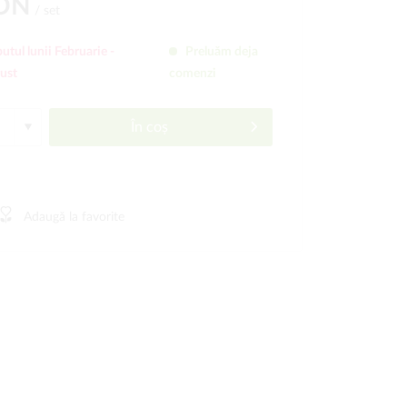
RON
/ set
utul lunii Februarie -
Preluăm deja
gust
comenzi
În coș
Adaugă la favorite