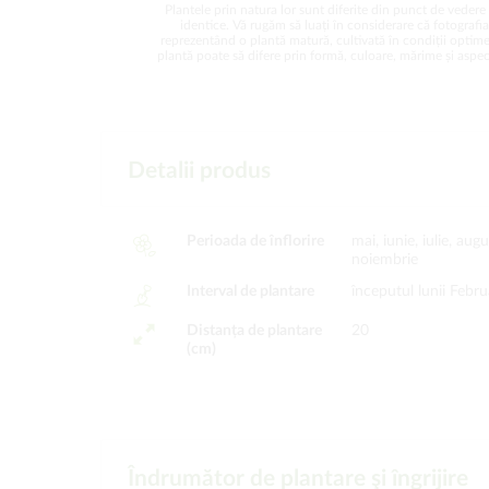
Plantele prin natura lor sunt diferite din punct de vedere 
identice. Vă rugăm să luați în considerare că fotografi
reprezentând o plantă matură, cultivată în condiții optime
plantă poate să difere prin formă, culoare, mărime și aspect
Detalii produs
Perioada de înflorire
mai, iunie, iulie, au
noiembrie
Interval de plantare
începutul lunii Febru
Distanța de plantare
20
(cm)
Îndrumător de plantare şi îngrijire