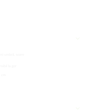
mi umbră, soare
nsibil la ger
5 cm