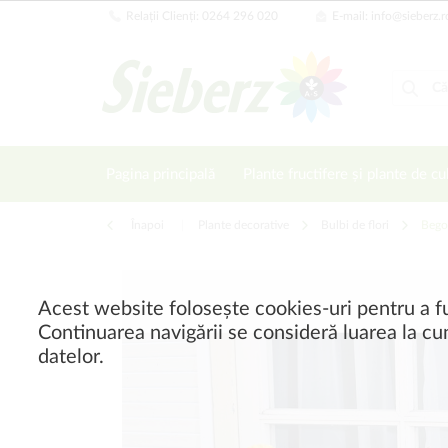
Relații Clienți: 0264 296 020
E-mail: info@sieberz.r
Pagina principală
Plante fructifere și plante de cu
Înapoi
|
Plante decorative
Bulbi de flori
Bego
Acest website folosește cookies-uri pentru a fu
Continuarea navigării se consideră luarea la cun
datelor.