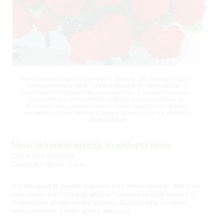
Plantele prin natura lor sunt diferite din punct de vedere biologic și
nu pot respecta un tipar, nu pot fi identice. Vă rugăm să luați în
considerare că fotografia de prezentare este cu caracter informativ,
reprezentând o plantă matură, cultivată în condiții optime de
dezvoltare. Într-o anumită măsură, fiecare plantă poate să difere
prin formă, culoare, mărime și aspect. Aceste lucruri nu afectează
calitatea plantei.
Mușcată roșie erectă, în ghiveci mare
Cod articol 6614880
Conţinutul setului: 1 buc
Din mai până la primele înghețuri este mereu plină de flori mari,
roșu-aprins, sub formă de globuri. Culoarea sa roșie intensă și
strălucitoare atrage imediat privirea. Suportă bine condițiile
meteo extreme. Livrăm plante viguroase.