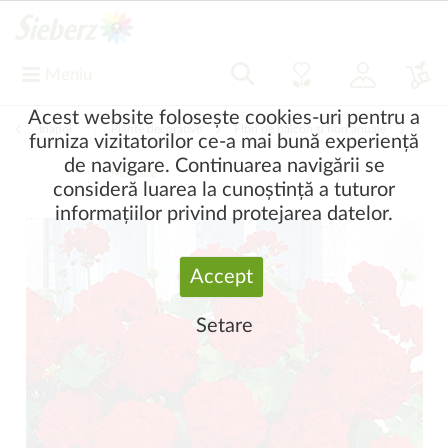
Meniu
Acest website folosește cookies-uri pentru a
Înapoi
|
Plante decorative
Flori de balcon și flori anuale
furniza vizitatorilor ce-a mai bună experiență
de navigare. Continuarea navigării se
Muşcate
consideră luarea la cunoștință a tuturor
informațiilor privind protejarea datelor.
Accept
Setare