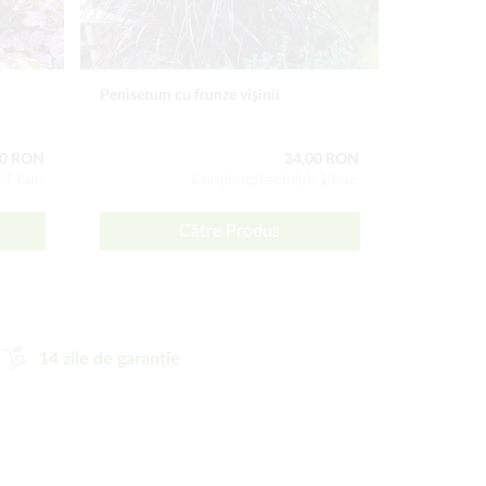
Penisetum cu frunze vişinii
Garofiță Me
00 RON
34,00 RON
: 1 buc
Conţinutul setului: 1 buc
Către Produs
14 zile de garanție