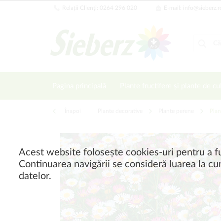
Relații Clienți: 0264 296 020
E-mail: info@sieberz.r
Pagina principală
Plante fructifere și plante de cu
Înapoi
|
Plante decorative
Plante perene
Plan
Acest website folosește cookies-uri pentru a fu
Continuarea navigării se consideră luarea la cun
datelor.