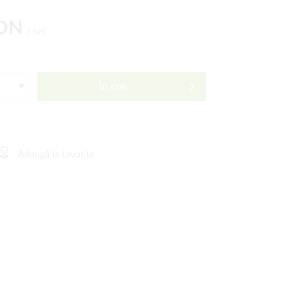
RON
/ set
În coș
Adaugă la favorite