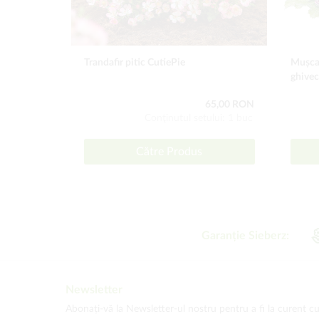
Trandafir pitic CutiePie
Mușcar
ghivec
65,00 RON
Conţinutul setului: 1 buc
Către Produs
Garanție Sieberz:
Newsletter
Abonați-vă la Newsletter-ul nostru pentru a fi la curent cu