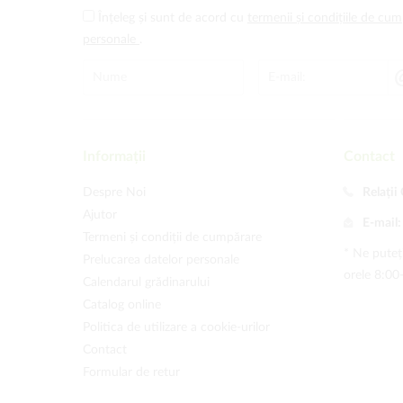
Înțeleg și sunt de acord cu
termenii și condițiile de cu
personale
.
Informații
Contact
Despre Noi
Relații 
Ajutor
E-mail
Termeni și condiții de cumpărare
* Ne puteți
Prelucarea datelor personale
orele 8:00
Calendarul grădinarului
Catalog online
Politica de utilizare a cookie-urilor
Contact
Formular de retur