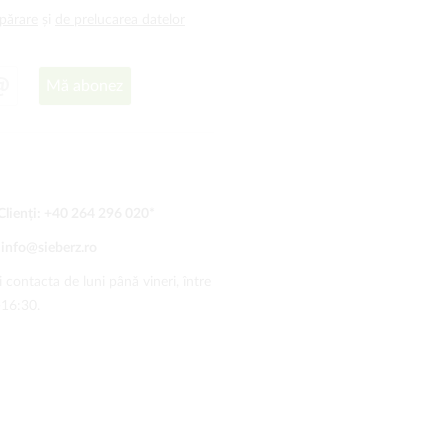
mpărare
și
de prelucarea datelor
Mă abonez
Clienți:
+40 264 296 020
*
:
info@sieberz.ro
 contacta de luni până vineri, între
-16:30.