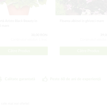
tă Aristo Black Beauty în
Floarea albinei în ghiveci mare
i mare
38,00 RON
39,
Conţinutul setului: 1 buc
Conţinutul setului
Către Produs
Către Produs
Calitate garantată
Peste 60 de ani de experiență
 cele mai noi oferte!