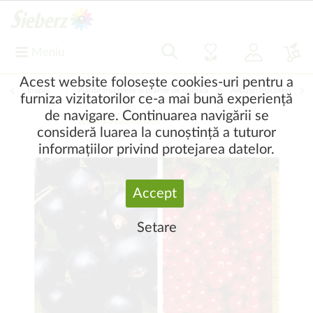
Meniu
Acest website folosește cookies-uri pentru a
Înapoi
|
Plante fructifere și plante de cultură
Arbuşti fructiferi
furniza vizitatorilor ce-a mai bună experiență
de navigare. Continuarea navigării se
Seturi arbuști fructiferi
consideră luarea la cunoștință a tuturor
informațiilor privind protejarea datelor.
Accept
Setare