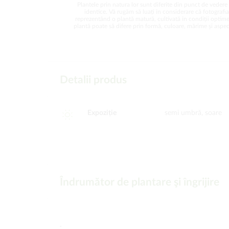
Plantele prin natura lor sunt diferite din punct de vedere 
identice. Vă rugăm să luați în considerare că fotografi
reprezentând o plantă matură, cultivată în condiții optime
plantă poate să difere prin formă, culoare, mărime și aspect
Detalii produs
Expoziție
semi umbră, soare
Îndrumător de plantare şi îngrijire
-