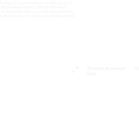
biologic și nu pot respecta un tipar, nu pot fi
a de prezentare este cu caracter informativ,
 de dezvoltare. Într-o anumită măsură, fiecare
. Aceste lucruri nu afectează calitatea plantei.
Distanța de plantare
3
(cm)