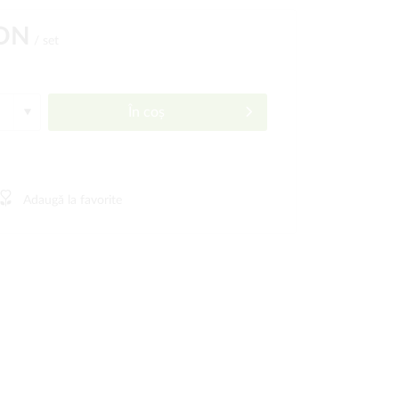
RON
/ set
În coș
Adaugă la favorite