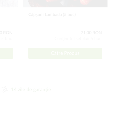
Căpşuni Lambada (5 buc)
Căpşuni Im
00 RON
71,00 RON
: 5 buc
Conţinutul setului: 5 buc
Către Produs
14 zile de garanție