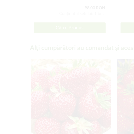
98,00 RON
Conţinutul setului: 1 buc
Către Produs
Alți cumpărători au comandat și aces