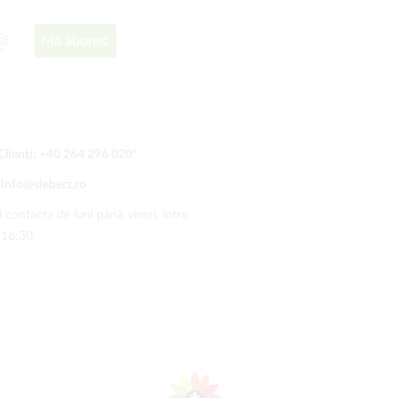
Mă abonez
Clienți:
+40 264 296 020
*
:
info@sieberz.ro
 contacta de luni până vineri, între
-16:30.