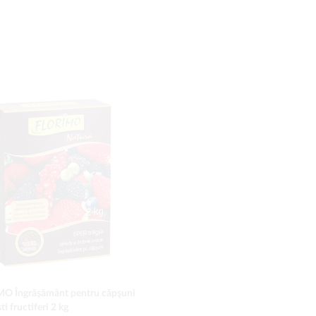
O Îngrăşământ pentru căpşuni
ti fructiferi 2 kg