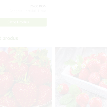
76,00 RON
Conţinutul setului: 1 buc
Către Produs
t produs