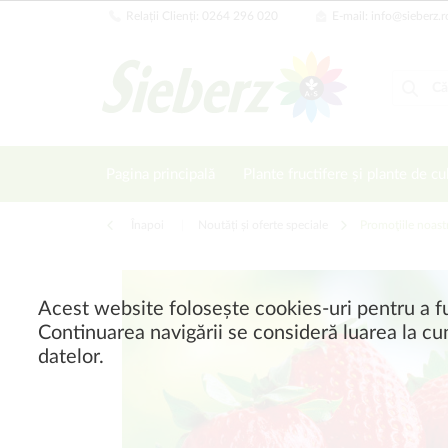
Relații Clienți: 0264 296 020
E-mail: info@sieberz.r
Pagina principală
Plante fructifere și plante de cu
Înapoi
|
Noutăți și oferte speciale
Promoţiile noast
Acest website folosește cookies-uri pentru a fu
Continuarea navigării se consideră luarea la cun
datelor.