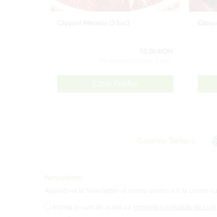
Căpşuni Meraldo (3 buc)
Căpşun
52,00 RON
Conţinutul setului: 3 buc
Către Produs
Garanție Sieberz:
Newsletter
Abonați-vă la Newsletter-ul nostru pentru a fi la curent cu
Înțeleg și sunt de acord cu
termenii și condițiile de cu