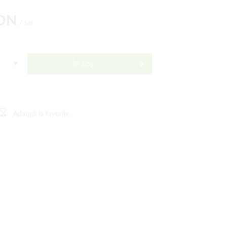
RON
/ set
În coș
Adaugă la favorite