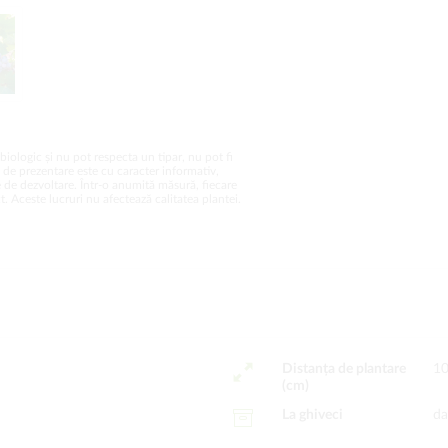
biologic și nu pot respecta un tipar, nu pot fi
a de prezentare este cu caracter informativ,
 de dezvoltare. Într-o anumită măsură, fiecare
. Aceste lucruri nu afectează calitatea plantei.
Distanța de plantare
1
(cm)
La ghiveci
da