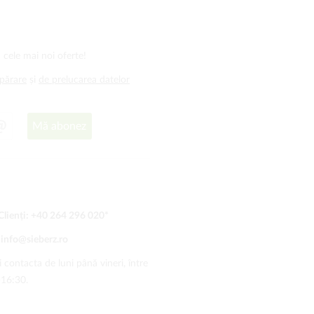
 cele mai noi oferte!
mpărare
și
de prelucarea datelor
Mă abonez
Clienți:
+40 264 296 020
*
:
info@sieberz.ro
 contacta de luni până vineri, între
-16:30.