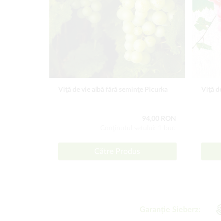
Viţă de vie albă fără seminţe Picurka
Viţă d
94,00 RON
Conţinutul setului: 1 buc
Către Produs
Garanție Sieberz: