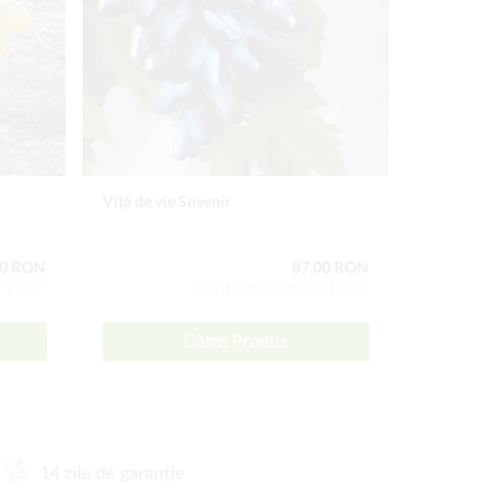
Viţă de vie Suvenir
Viţă de vie
00 RON
87,00 RON
: 1 buc
Conţinutul setului: 1 buc
Către Produs
14 zile de garanție