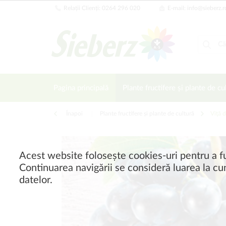
Relații Clienți: 0264 296 020
E-mail: info@sieberz.r
Pagina principală
Plante fructifere și plante de cu
Înapoi
|
Plante fructifere și plante de cultură
Viţă d
Acest website folosește cookies-uri pentru a fu
Continuarea navigării se consideră luarea la cun
datelor.