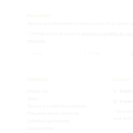
Newsletter
Abonați-vă la Newsletter-ul nostru pentru a fi la curent cu
Înțeleg și sunt de acord cu
termenii și condițiile de cu
personale
.
Informații
Contact
Despre Noi
Relații 
Ajutor
E-mail
Termeni și condiții de cumpărare
* Ne puteți
Prelucarea datelor personale
orele 8:00
Calendarul grădinarului
Catalog online