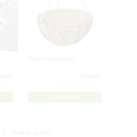
n
Ghiveci suspendat, natur
Pământ Bun
00 RON
77,00 RON
: 1 buc
Conţinutul setului: 1 buc
Către Produs
14 zile de garanție