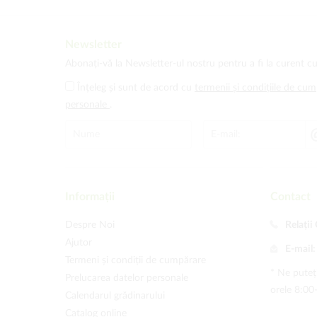
Newsletter
Abonați-vă la Newsletter-ul nostru pentru a fi la curent cu
Înțeleg și sunt de acord cu
termenii și condițiile de cu
personale
.
Informații
Contact
Despre Noi
Relații 
Ajutor
E-mail
Termeni și condiții de cumpărare
* Ne puteți
Prelucarea datelor personale
orele 8:00
Calendarul grădinarului
Catalog online