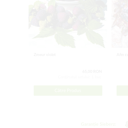
Zmeur violet
Afin c
65,00 RON
Conţinutul setului: 1 buc
Către Produs
Garanție Sieberz: