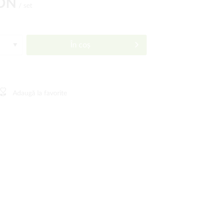
RON
/ set
În coș
Adaugă la favorite