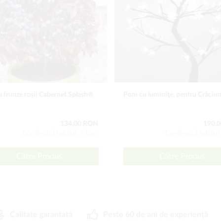
u frunze roșii Cabernet Splash®
Pom cu luminiţe, pentru Crăciu
134,00 RON
190,
Conţinutul setului: 1 buc
Conţinutul setului
Către Produs
Către Produs
Calitate garantată
Peste 60 de ani de experiență