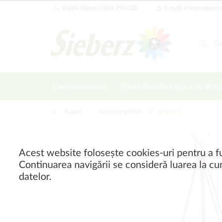
Relații Clienți: 0264 296 020
E-mail: info@sieberz.r
Pagina principală
Plante fructifere și plante de cu
Înapoi
|
Accesorii grădină
Ghivece
Acest website folosește cookies-uri pentru a fu
Continuarea navigării se consideră luarea la cun
datelor.