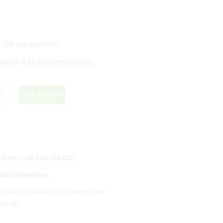
 cele mai noi oferte!
mpărare
și
de prelucarea datelor
Mă abonez
Clienți:
+40 264 296 020
*
:
info@sieberz.ro
 contacta de luni până vineri, între
-16:30.