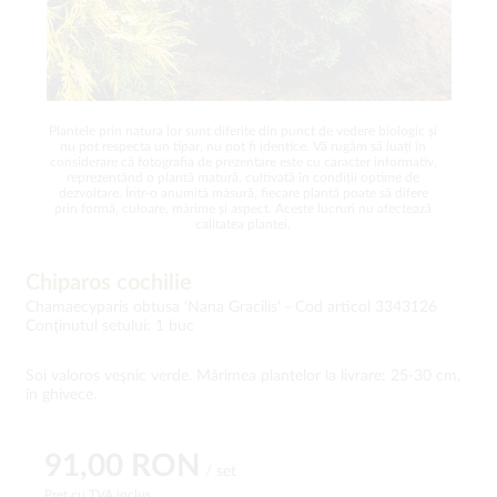
Plantele prin natura lor sunt diferite din punct de vedere biologic și
nu pot respecta un tipar, nu pot fi identice. Vă rugăm să luați în
considerare că fotografia de prezentare este cu caracter informativ,
reprezentând o plantă matură, cultivată în condiții optime de
dezvoltare. Într-o anumită măsură, fiecare plantă poate să difere
prin formă, culoare, mărime și aspect. Aceste lucruri nu afectează
calitatea plantei.
Chiparos cochilie
Chamaecyparis obtusa 'Nana Gracilis' -
Cod articol 3343126
Conţinutul setului: 1 buc
Soi valoros veşnic verde. Mărimea plantelor la livrare: 25-30 cm,
în ghivece.
91,00 RON
/ set
Preț cu TVA inclus