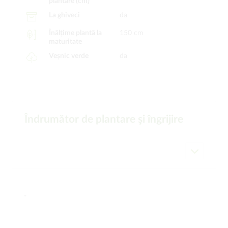
plantare (cm)
La ghiveci
da
Înălțime plantă la
150 cm
maturitate
Veșnic verde
da
Îndrumător de plantare şi îngrijire
-