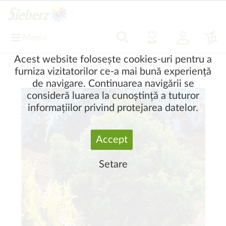
Meniu
Acest website folosește cookies-uri pentru a
Înapoi
|
Plante decorative
Arbuşti ornamentali
Conifere
furniza vizitatorilor ce-a mai bună experiență
de navigare. Continuarea navigării se
consideră luarea la cunoștință a tuturor
informațiilor privind protejarea datelor.
Accept
Setare