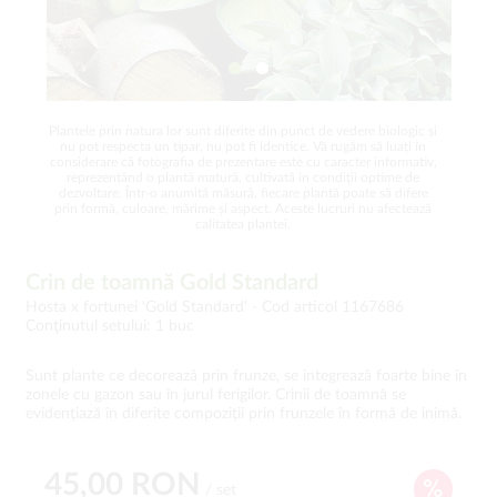
Plantele prin natura lor sunt diferite din punct de vedere biologic și
nu pot respecta un tipar, nu pot fi identice. Vă rugăm să luați în
considerare că fotografia de prezentare este cu caracter informativ,
reprezentând o plantă matură, cultivată în condiții optime de
dezvoltare. Într-o anumită măsură, fiecare plantă poate să difere
prin formă, culoare, mărime și aspect. Aceste lucruri nu afectează
calitatea plantei.
Crin de toamnă Gold Standard
Hosta x fortunei 'Gold Standard' -
Cod articol 1167686
Conţinutul setului: 1 buc
Sunt plante ce decorează prin frunze, se integrează foarte bine în
zonele cu gazon sau în jurul ferigilor. Crinii de toamnă se
evidenţiază în diferite compoziţii prin frunzele în formă de inimă.
45,00 RON
/ set