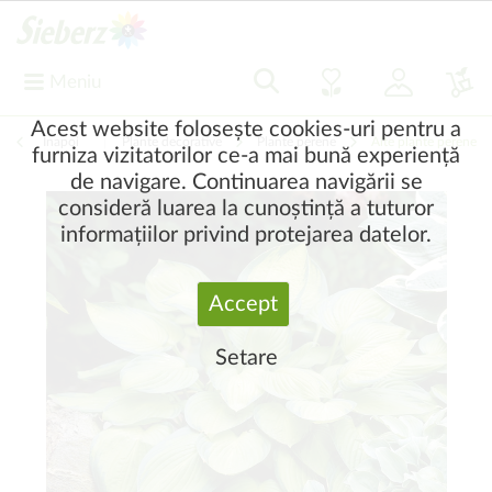
Meniu
Acest website folosește cookies-uri pentru a
Înapoi
|
Plante decorative
Plante perene
Alte plante perene
furniza vizitatorilor ce-a mai bună experiență
de navigare. Continuarea navigării se
consideră luarea la cunoștință a tuturor
informațiilor privind protejarea datelor.
Accept
Setare