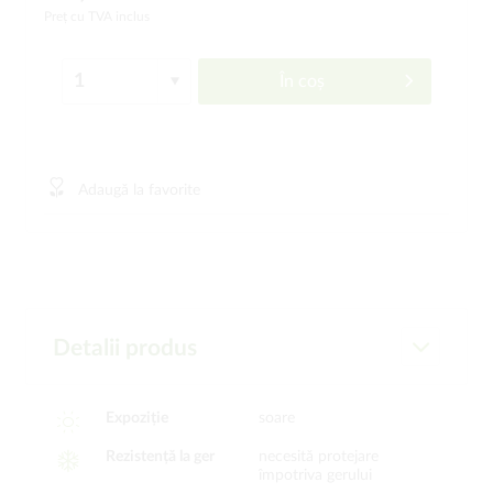
Preț cu TVA inclus
În coș
Adaugă la favorite
Detalii produs
Expoziție
soare
Rezistență la ger
necesită protejare
împotriva gerului