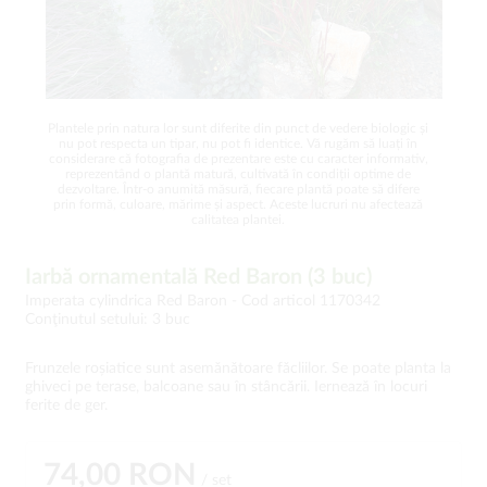
Plantele prin natura lor sunt diferite din punct de vedere biologic și
nu pot respecta un tipar, nu pot fi identice. Vă rugăm să luați în
considerare că fotografia de prezentare este cu caracter informativ,
reprezentând o plantă matură, cultivată în condiții optime de
dezvoltare. Într-o anumită măsură, fiecare plantă poate să difere
prin formă, culoare, mărime și aspect. Aceste lucruri nu afectează
calitatea plantei.
Iarbă ornamentală Red Baron (3 buc)
Imperata cylindrica Red Baron -
Cod articol 1170342
Conţinutul setului: 3 buc
Frunzele roșiatice sunt asemănătoare făcliilor. Se poate planta la
ghiveci pe terase, balcoane sau în stâncării. Iernează în locuri
ferite de ger.
74,00 RON
/ set