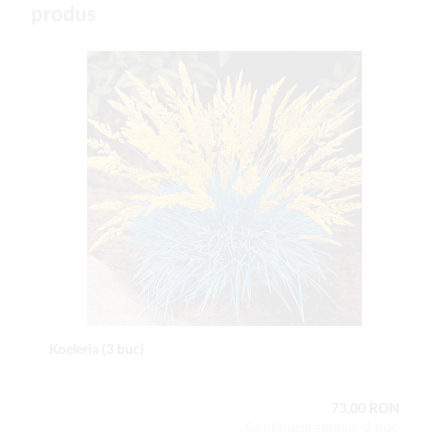
produs
Koeleria (3 buc)
73,00 RON
Conţinutul setului: 3 buc