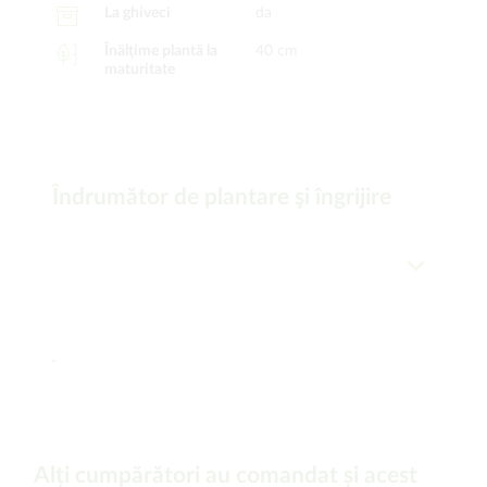
La ghiveci
da
Înălțime plantă la
40 cm
maturitate
Îndrumător de plantare şi îngrijire
-
Alți cumpărători au comandat și acest