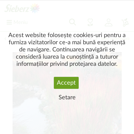
Meniu
Acest website folosește cookies-uri pentru a
Înapoi
|
Plante decorative
Plante perene
Iarbă ornamentală
furniza vizitatorilor ce-a mai bună experiență
de navigare. Continuarea navigării se
consideră luarea la cunoștință a tuturor
informațiilor privind protejarea datelor.
Accept
Setare