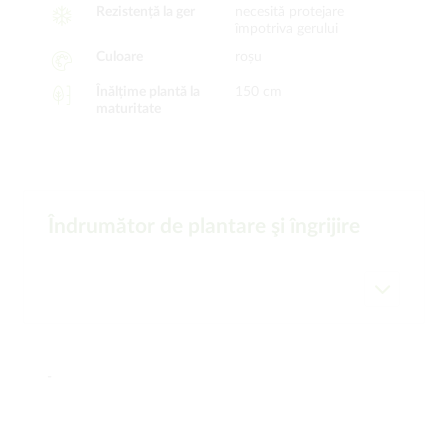
Rezistență la ger
necesită protejare
împotriva gerului
Culoare
roșu
Înălțime plantă la
150 cm
maturitate
Îndrumător de plantare şi îngrijire
-