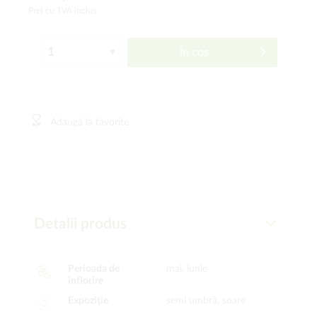
Preț cu TVA inclus
În coș
Adaugă la favorite
Detalii produs
Perioada de
mai, iunie
înflorire
Expoziție
semi umbră, soare