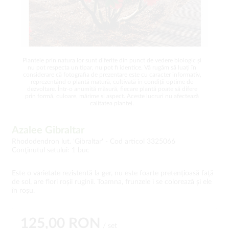
Plantele prin natura lor sunt diferite din punct de vedere biologic și
nu pot respecta un tipar, nu pot fi identice. Vă rugăm să luați în
considerare că fotografia de prezentare este cu caracter informativ,
reprezentând o plantă matură, cultivată în condiții optime de
dezvoltare. Într-o anumită măsură, fiecare plantă poate să difere
prin formă, culoare, mărime și aspect. Aceste lucruri nu afectează
calitatea plantei.
Azalee Gibraltar
Rhododendron lut. 'Gibraltar' -
Cod articol 3325066
Conţinutul setului: 1 buc
Este o varietate rezistentă la ger, nu este foarte pretențioasă față
de sol, are flori roșii ruginii. Toamna, frunzele i se colorează și ele
în roșu.
125,00 RON
/ set